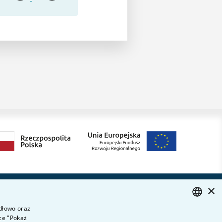
×
Dołącz do nas
ytania i odpowiedzi
idłowo oraz
ontakt
ce "Pokaż
POLISH