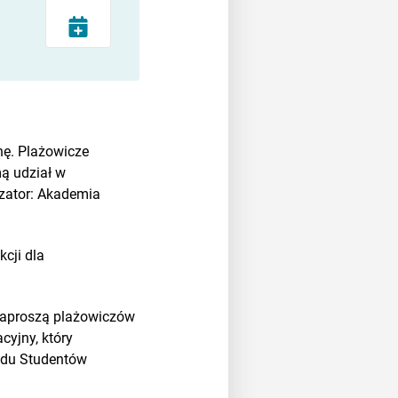
nę. Plażowicze
ą udział w
izator: Akademia
kcji dla
zaproszą plażowiczów
cyjny, który
ządu Studentów