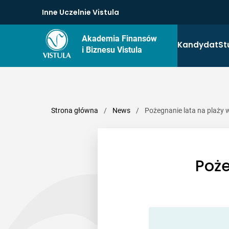
Inne Uczelnie Vistula
Akademia Finansów
Kandydat
St
i Biznesu Vistula
Strona główna
/
News
/
Pożegnanie lata na plaży 
Poże