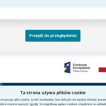
Przejdź do przeglądania
Ta strona używa plików cookie
Kierunki studiów
Nauka i badania
P
orzystuje pliki cookie, ściśle niezbędne, bez których nie będzie działać praw
O uczelni
Intranet
K
 które możesz wyrazić zgodę. Szczegółowy wykaz cookies znajdziesz w zakład