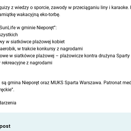
uizy z wiedzy o sporcie, zawody w przeciąganiu liny i karaoke.
amiątkę wakacyjną eko-torbę.
 SunLife w gminie Nieporęt”:
zystkich
y w siatkówce plażowej kobiet
aerobik, w trakcie konkursy z nagrodami
owe w siatkówce plażowej – plażowicze kontra drużyna Sparty
y rekreacyjne z nagrodami
 są gmina Nieporęt oraz MUKS Sparta Warszawa. Patronat medi
ęckie”.
darzenia
 post