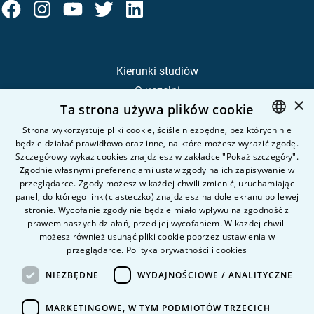
Kierunki studiów
O uczelni
×
Ta strona używa plików cookie
Kandydat
Student
Strona wykorzystuje pliki cookie, ściśle niezbędne, bez których nie
będzie działać prawidłowo oraz inne, na które możesz wyrazić zgodę.
POLISH
Szczegółowy wykaz cookies znajdziesz w zakładce "Pokaż szczegóły".
ENGLISH
Zgodnie własnymi preferencjami ustaw zgody na ich zapisywanie w
Nauka i badania
przeglądarce. Zgody możesz w każdej chwili zmienić, uruchamiając
Intranet
panel, do którego link (ciasteczko) znajdziesz na dole ekranu po lewej
stronie. Wycofanie zgody nie będzie miało wpływu na zgodność z
prawem naszych działań, przed jej wycofaniem. W każdej chwili
Pytania i odpowiedzi
możesz również usunąć pliki cookie poprzez ustawienia w
przeglądarce.
Polityka prywatności i cookies
Kontakt
Kariera na uczelni
NIEZBĘDNE
WYDAJNOŚCIOWE / ANALITYCZNE
Polityka prywatności
MARKETINGOWE, W TYM PODMIOTÓW TRZECICH
Dane Osobowe