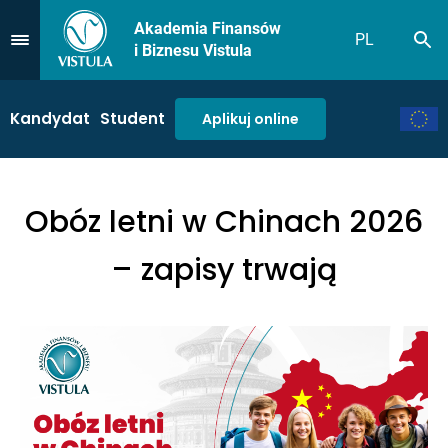
Akademia Finansów
PL
Sz
Przejdź do Menu
i Biznesu Vistula
Kandydat
Student
Aplikuj online
Obóz letni w Chinach 2026
– zapisy trwają