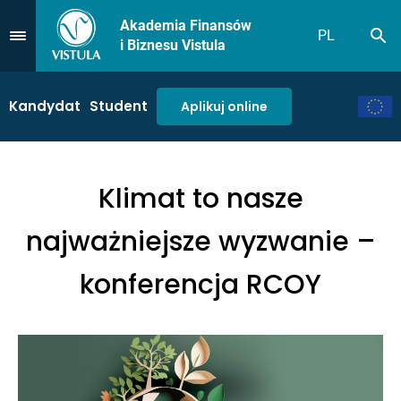
Akademia Finansów
PL
Sz
Przejdź do Menu
i Biznesu Vistula
Kandydat
Student
Aplikuj online
Klimat to nasze
najważniejsze wyzwanie –
konferencja RCOY