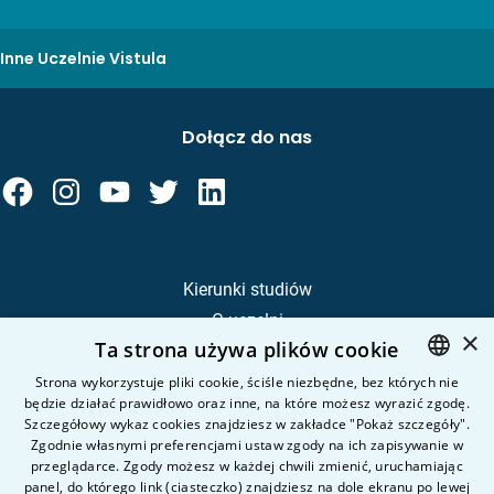
Inne Uczelnie Vistula
Dołącz do nas
Kierunki studiów
O uczelni
×
Ta strona używa plików cookie
Kandydat
Student
Strona wykorzystuje pliki cookie, ściśle niezbędne, bez których nie
będzie działać prawidłowo oraz inne, na które możesz wyrazić zgodę.
POLISH
Szczegółowy wykaz cookies znajdziesz w zakładce "Pokaż szczegóły".
ENGLISH
Zgodnie własnymi preferencjami ustaw zgody na ich zapisywanie w
Nauka i badania
przeglądarce. Zgody możesz w każdej chwili zmienić, uruchamiając
Intranet
panel, do którego link (ciasteczko) znajdziesz na dole ekranu po lewej