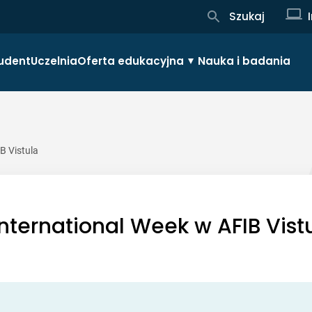
Szukaj
udent
Uczelnia
Oferta edukacyjna
Nauka i badania
B Vistula
 International Week w AFIB Vist