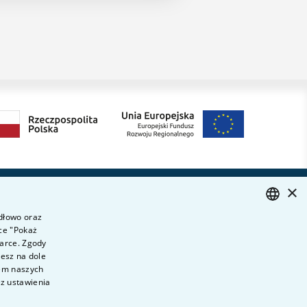
×
Dołącz do nas
ytania i odpowiedzi
idłowo oraz
ontakt
ce "Pokaż
POLISH
ariera na uczelni
darce. Zgody
ENGLISH
iesz na dole
olityka prywatności
wem naszych
ane Osobowe
ez ustawienia
eklaracja dostępności