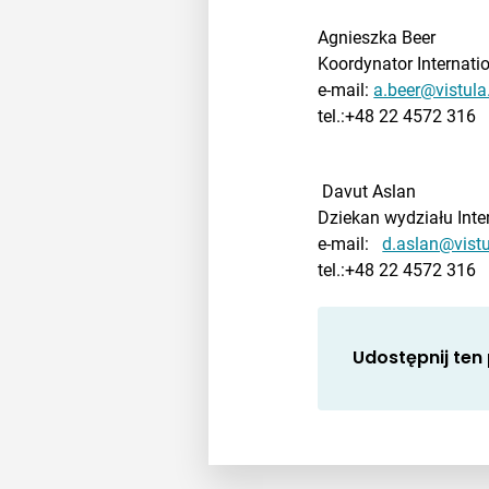
Agnieszka Beer
Koordynator Internat
e-mail:
a.beer@vistula
tel.:+48 22 4572 316
Davut Aslan
Dziekan wydziału Inte
e-mail:
d.aslan@vistu
tel.:+48 22 4572 316
Udostępnij ten