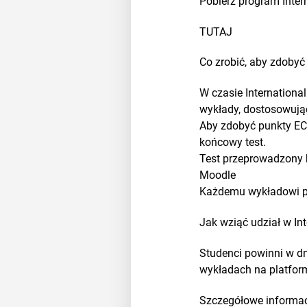
Pobierz program Inte
TUTAJ
Co zrobić, aby zdoby
W czasie Internationa
wykłady, dostosowują
Aby zdobyć punkty ECT
końcowy test.
Test przeprowadzony 
Moodle
Każdemu wykładowi po
Jak wziąć udział w In
Studenci powinni w d
wykładach na platfor
Szczegółowe informa