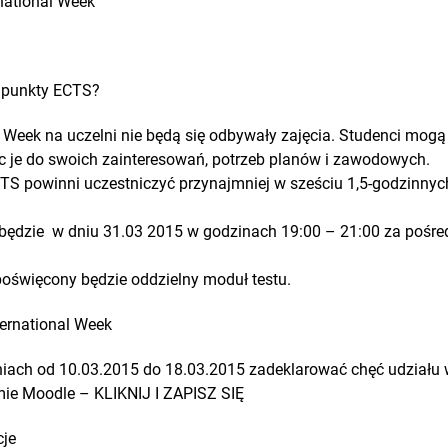
rnational Week
ć punkty ECTS?
l Week na uczelni nie będą się odbywały zajęcia. Studenci mog
c je do swoich zainteresowań, potrzeb planów i zawodowych.
S powinni uczestniczyć przynajmniej w sześciu 1,5-godzinnych
będzie w dniu 31.03 2015 w godzinach 19:00 – 21:00 za pośr
święcony będzie oddzielny moduł testu.
ternational Week
niach od 10.03.2015 do 18.03.2015 zadeklarować chęć udziału
mie Moodle – KLIKNIJ I ZAPISZ SIĘ
cje