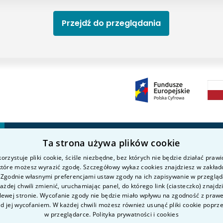
Przejdź do przeglądania
Ta strona używa plików cookie
Kierunki studiów
Nauka i badania
P
orzystuje pliki cookie, ściśle niezbędne, bez których nie będzie działać praw
O uczelni
Intranet
K
 które możesz wyrazić zgodę. Szczegółowy wykaz cookies znajdziesz w zakład
Kandydat
K
 Zgodnie własnymi preferencjami ustaw zgody na ich zapisywanie w przeglą
żdej chwili zmienić, uruchamiając panel, do którego link (ciasteczko) znajdz
Student
P
lewej stronie. Wycofanie zgody nie będzie miało wpływu na zgodność z pra
D
ed jej wycofaniem. W każdej chwili możesz również usunąć pliki cookie poprz
w przeglądarce.
Polityka prywatności i cookies
D