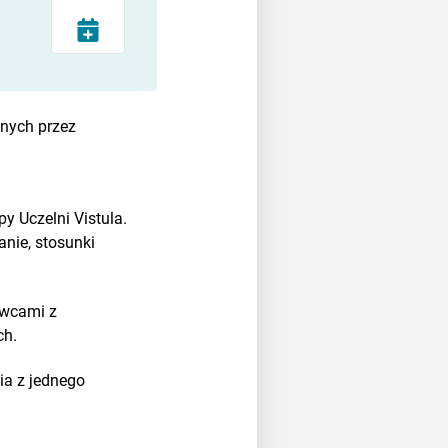
onych przez
y Uczelni Vistula.
nie, stosunki
owcami z
ch.
ia z jednego