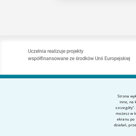
Uczelnia realizuje projekty
współfinansowane ze środków Unii Europejskiej
Akademia Finansów
Strona wyk
i Biznesu Vistula
inne, na
szczegóły".
możesz w ka
ul. Stokłosy 3
ekranu po 
02-787 Warszawa
działań, prz