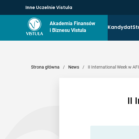
Inne Uczelnie Vistula
Akademia Finansów
Kandydat
St
i Biznesu Vistula
Strona główna
/
News
/
II International Week w AFI
II