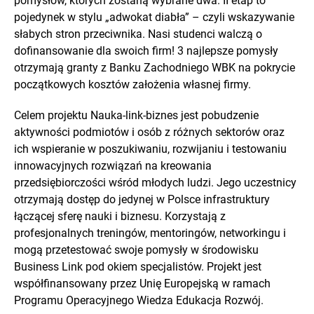
pomysłów, których zostaną wybrane dwa. II etap to
pojedynek w stylu „adwokat diabła” – czyli wskazywanie
słabych stron przeciwnika. Nasi studenci walczą o
dofinansowanie dla swoich firm! 3 najlepsze pomysły
otrzymają granty z Banku Zachodniego WBK na pokrycie
początkowych kosztów założenia własnej firmy.
Celem projektu Nauka-link-biznes jest pobudzenie
aktywności podmiotów i osób z różnych sektorów oraz
ich wspieranie w poszukiwaniu, rozwijaniu i testowaniu
innowacyjnych rozwiązań na kreowania
przedsiębiorczości wśród młodych ludzi. Jego uczestnicy
otrzymają dostęp do jedynej w Polsce infrastruktury
łączącej sferę nauki i biznesu. Korzystają z
profesjonalnych treningów, mentoringów, networkingu i
mogą przetestować swoje pomysły w środowisku
Business Link pod okiem specjalistów. Projekt jest
współfinansowany przez Unię Europejską w ramach
Programu Operacyjnego Wiedza Edukacja Rozwój.