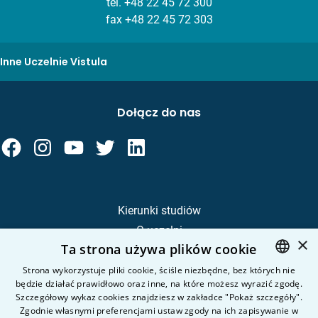
tel.
+48 22 45 72 300
fax +48 22 45 72 303
Inne Uczelnie Vistula
Dołącz do nas
Kierunki studiów
O uczelni
×
Ta strona używa plików cookie
Kandydat
Student
Strona wykorzystuje pliki cookie, ściśle niezbędne, bez których nie
będzie działać prawidłowo oraz inne, na które możesz wyrazić zgodę.
POLISH
Szczegółowy wykaz cookies znajdziesz w zakładce "Pokaż szczegóły".
ENGLISH
Zgodnie własnymi preferencjami ustaw zgody na ich zapisywanie w
Nauka i badania