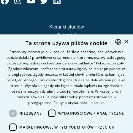
Kierunki studiów
O uczelni
×
Ta strona używa plików cookie
Kandydat
Student
Strona wykorzystuje pliki cookie, ściśle niezbędne, bez których nie
będzie działać prawidłowo oraz inne, na które możesz wyrazić zgodę.
POLISH
Szczegółowy wykaz cookies znajdziesz w zakładce "Pokaż szczegóły".
ENGLISH
Zgodnie własnymi preferencjami ustaw zgody na ich zapisywanie w
Nauka i badania
przeglądarce. Zgody możesz w każdej chwili zmienić, uruchamiając
Intranet
panel, do którego link (ciasteczko) znajdziesz na dole ekranu po lewej
stronie. Wycofanie zgody nie będzie miało wpływu na zgodność z
prawem naszych działań, przed jej wycofaniem. W każdej chwili
Pytania i odpowiedzi
możesz również usunąć pliki cookie poprzez ustawienia w
przeglądarce.
Polityka prywatności i cookies
Kontakt
Kariera na uczelni
NIEZBĘDNE
WYDAJNOŚCIOWE / ANALITYCZNE
Polityka prywatności
MARKETINGOWE, W TYM PODMIOTÓW TRZECICH
Dane Osobowe