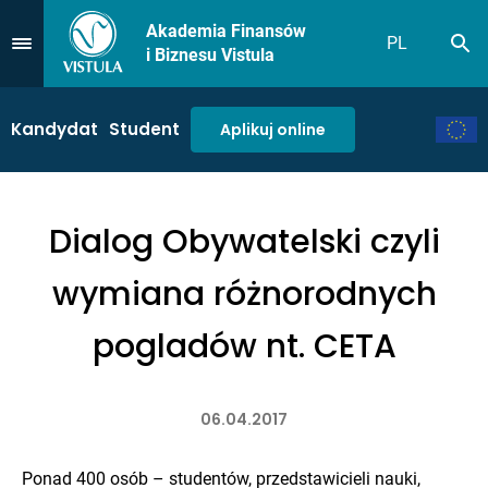
Akademia Finansów
PL
Sz
Przejdź do Menu
i Biznesu Vistula
Kandydat
Student
Aplikuj online
Dialog Obywatelski czyli
wymiana różnorodnych
pogladów nt. CETA
06.04.2017
Ponad 400 osób – studentów, przedstawicieli nauki,