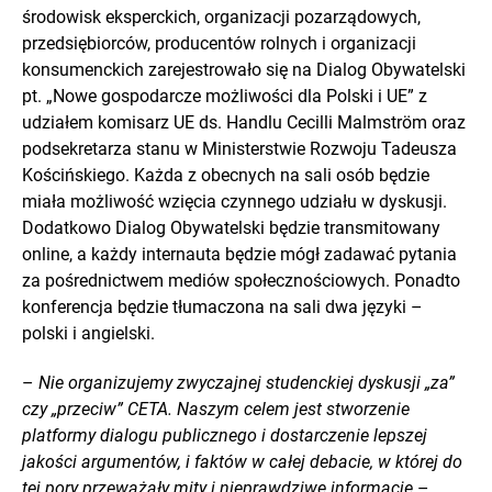
środowisk eksperckich, organizacji pozarządowych,
przedsiębiorców, producentów rolnych i organizacji
konsumenckich zarejestrowało się na Dialog Obywatelski
pt. „Nowe gospodarcze możliwości dla Polski i UE” z
udziałem komisarz UE ds. Handlu Cecilli Malmström oraz
podsekretarza stanu w Ministerstwie Rozwoju Tadeusza
Kościńskiego. Każda z obecnych na sali osób będzie
miała możliwość wzięcia czynnego udziału w dyskusji.
Dodatkowo Dialog Obywatelski będzie transmitowany
online, a każdy internauta będzie mógł zadawać pytania
za pośrednictwem mediów społecznościowych. Ponadto
konferencja będzie tłumaczona na sali dwa języki –
polski i angielski.
–
Nie organizujemy zwyczajnej studenckiej dyskusji „za”
czy „przeciw” CETA. Naszym celem jest stworzenie
platformy dialogu publicznego i dostarczenie lepszej
jakości argumentów, i faktów w całej debacie, w której do
tej pory przeważały mity i nieprawdziwe informacje
–