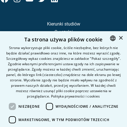
Kierunki studiów
O uczelni
×
Ta strona używa plików cookie
Kandydat
Student
Strona wykorzystuje pliki cookie, ściśle niezbędne, bez których nie
będzie działać prawidłowo oraz inne, na które możesz wyrazić zgodę.
POLISH
Szczegółowy wykaz cookies znajdziesz w zakładce "Pokaż szczegóły".
ENGLISH
Zgodnie własnymi preferencjami ustaw zgody na ich zapisywanie w
Nauka i badania
przeglądarce. Zgody możesz w każdej chwili zmienić, uruchamiając
Intranet
panel, do którego link (ciasteczko) znajdziesz na dole ekranu po lewej
stronie. Wycofanie zgody nie będzie miało wpływu na zgodność z
prawem naszych działań, przed jej wycofaniem. W każdej chwili
Pytania i odpowiedzi
możesz również usunąć pliki cookie poprzez ustawienia w
przeglądarce.
Polityka prywatności i cookies
Kontakt
Kariera na uczelni
NIEZBĘDNE
WYDAJNOŚCIOWE / ANALITYCZNE
Polityka prywatności
MARKETINGOWE, W TYM PODMIOTÓW TRZECICH
Dane Osobowe