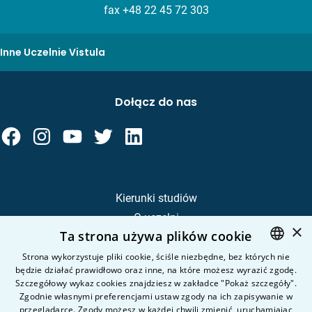
fax +48 22 45 72 303
Inne Uczelnie Vistula
Dołącz do nas
Kierunki studiów
O uczelni
×
Ta strona używa plików cookie
Kandydat
Student
Strona wykorzystuje pliki cookie, ściśle niezbędne, bez których nie
będzie działać prawidłowo oraz inne, na które możesz wyrazić zgodę.
POLISH
Szczegółowy wykaz cookies znajdziesz w zakładce "Pokaż szczegóły".
ENGLISH
Zgodnie własnymi preferencjami ustaw zgody na ich zapisywanie w
Nauka i badania
przeglądarce. Zgody możesz w każdej chwili zmienić, uruchamiając