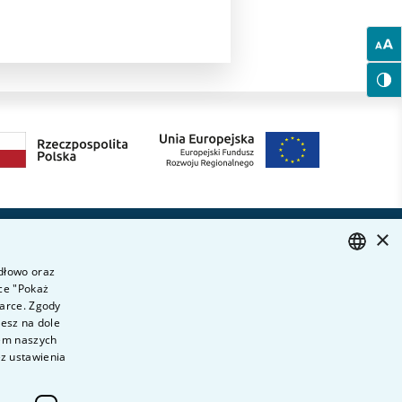
×
Dołącz do nas
ytania i odpowiedzi
idłowo oraz
ontakt
ce "Pokaż
POLISH
ariera na uczelni
darce. Zgody
ENGLISH
iesz na dole
olityka prywatności
wem naszych
ane Osobowe
ez ustawienia
eklaracja dostępności