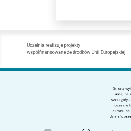
Uczelnia realizuje projekty
współfinansowane ze środków Unii Europejskiej
Akademia Finansów
Strona wyk
i Biznesu Vistula
inne, na
szczegóły".
możesz w ka
ul. Stokłosy 3
ekranu po 
02-787 Warszawa
działań, prz
tel.
+48 22 45 72 300