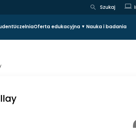
Szukaj
udent
Uczelnia
Oferta edukacyjna
Nauka i badania
y
llay