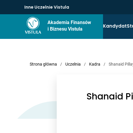
Inne Uczelnie Vistula
Akademia Finansów
Kandydat
St
i Biznesu Vistula
Strona główna
/
Uczelnia
/
Kadra
/
Shanaid Pilla
Shanaid Pi