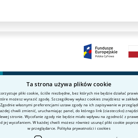
Ta strona używa plików cookie
Kierunki studiów
Nauka i badania
P
orzystuje pliki cookie, ściśle niezbędne, bez których nie będzie działać praw
O uczelni
Intranet
K
 które możesz wyrazić zgodę. Szczegółowy wykaz cookies znajdziesz w zakład
Kandydat
K
 Zgodnie własnymi preferencjami ustaw zgody na ich zapisywanie w przeglą
żdej chwili zmienić, uruchamiając panel, do którego link (ciasteczko) znajdz
Student
P
lewej stronie. Wycofanie zgody nie będzie miało wpływu na zgodność z pra
D
ed jej wycofaniem. W każdej chwili możesz również usunąć pliki cookie poprz
w przeglądarce.
Polityka prywatności i cookies
D