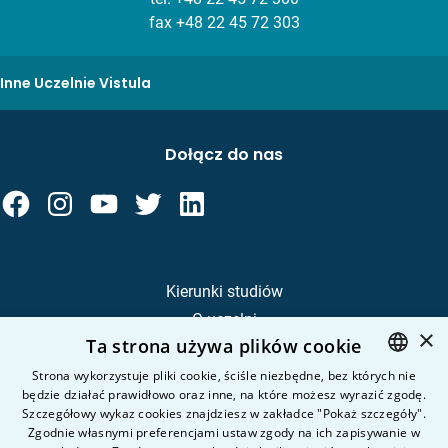
fax +48 22 45 72 303
Inne Uczelnie Vistula
Dołącz do nas
Kierunki studiów
O uczelni
×
Ta strona używa plików cookie
Kandydat
Student
Strona wykorzystuje pliki cookie, ściśle niezbędne, bez których nie
będzie działać prawidłowo oraz inne, na które możesz wyrazić zgodę.
POLISH
Szczegółowy wykaz cookies znajdziesz w zakładce "Pokaż szczegóły".
ENGLISH
Zgodnie własnymi preferencjami ustaw zgody na ich zapisywanie w
Nauka i badania