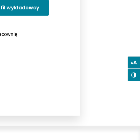
ofil wykładowcy
racownię