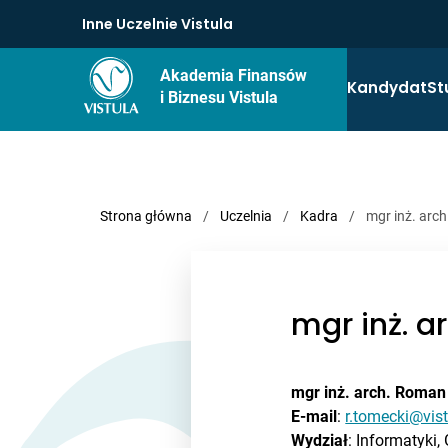
Inne Uczelnie Vistula
Akademia Finansów
Kandydat
St
i Biznesu Vistula
Strona główna
/
Uczelnia
/
Kadra
/
mgr inż. arc
mgr inż. 
mgr inż. arch. Roma
E-mail
:
r.tomecki@vist
Wydział
: Informatyki, 