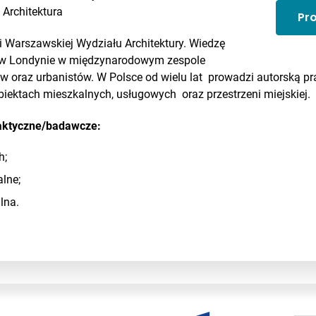
:
Architektura
Pr
i Warszawskiej Wydziału Architektury. Wiedzę
 w Londynie w międzynarodowym zespole
ów oraz urbanistów. W Polsce od wielu lat prowadzi autorską p
obiektach mieszkalnych, usługowych oraz przestrzeni miejskiej.
aktyczne/badawcze:
h;
lne;
lna.