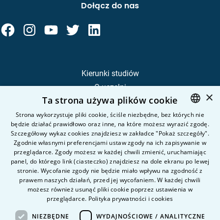
Dołącz do nas
Kierunki studiów
O uczelni
×
Ta strona używa plików cookie
Kandydat
Student
Strona wykorzystuje pliki cookie, ściśle niezbędne, bez których nie
będzie działać prawidłowo oraz inne, na które możesz wyrazić zgodę.
POLISH
Szczegółowy wykaz cookies znajdziesz w zakładce "Pokaż szczegóły".
ENGLISH
Zgodnie własnymi preferencjami ustaw zgody na ich zapisywanie w
Nauka i badania
przeglądarce. Zgody możesz w każdej chwili zmienić, uruchamiając
Intranet
panel, do którego link (ciasteczko) znajdziesz na dole ekranu po lewej
stronie. Wycofanie zgody nie będzie miało wpływu na zgodność z
prawem naszych działań, przed jej wycofaniem. W każdej chwili
Pytania i odpowiedzi
możesz również usunąć pliki cookie poprzez ustawienia w
przeglądarce.
Polityka prywatności i cookies
Kontakt
Kariera na uczelni
NIEZBĘDNE
WYDAJNOŚCIOWE / ANALITYCZNE