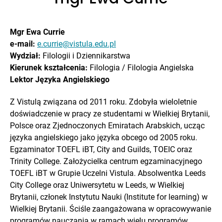
Mgr Ewa Currie
e-mail:
e.currie@vistula.edu.pl
Wydział:
Filologii i Dziennikarstwa
Kierunek kształcenia:
Filologia / Filologia Angielska
Lektor Języka Angielskiego
Z Vistulą związana od 2011 roku. Zdobyła wieloletnie
doświadczenie w pracy ze studentami w Wielkiej Brytanii,
Polsce oraz Zjednoczonych Emiratach Arabskich, ucząc
języka angielskiego jako języka obcego od 2005 roku.
Egzaminator TOEFL iBT, City and Guilds, TOEIC oraz
Trinity College. Założycielka centrum egzaminacyjnego
TOEFL iBT w Grupie Uczelni Vistula. Absolwentka Leeds
City College oraz Uniwersytetu w Leeds, w Wielkiej
Brytanii, członek Instytutu Nauki (Institute for learning) w
Wielkiej Brytanii. Ściśle zaangażowana w opracowywanie
programów nauczania w ramach wielu programów