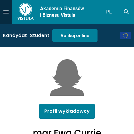
Akademia Finansów
PL
Sz
Przejdź do Menu
i Biznesu Vistula
Kandydat
Student
Aplikuj online
Profil wykładowcy
mgr Ewa Currie