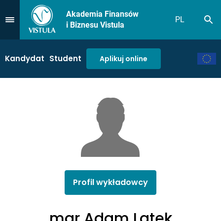
Akademia Finansów
PL
Sz
Przejdź do Menu
i Biznesu Vistula
Kandydat
Student
Aplikuj online
Profil wykładowcy
mgr Adam Latek