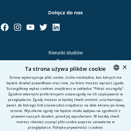
Dołącz do nas
Kierunki studiów
O uczelni
×
Ta strona używa plików cookie
Kandydat
Student
Strona wykorzystuje pliki cookie, ściśle niezbędne, bez których nie
będzie działać prawidłowo oraz inne, na które możesz wyrazić zgodę.
POLISH
Szczegółowy wykaz cookies znajdziesz w zakładce "Pokaż szczegóły".
ENGLISH
Zgodnie własnymi preferencjami ustaw zgody na ich zapisywanie w
Nauka i badania
przeglądarce. Zgody możesz w każdej chwili zmienić, uruchamiając
Intranet
panel, do którego link (ciasteczko) znajdziesz na dole ekranu po lewej
stronie. Wycofanie zgody nie będzie miało wpływu na zgodność z
prawem naszych działań, przed jej wycofaniem. W każdej chwili
Pytania i odpowiedzi
możesz również usunąć pliki cookie poprzez ustawienia w
przeglądarce.
Polityka prywatności i cookies
Kontakt