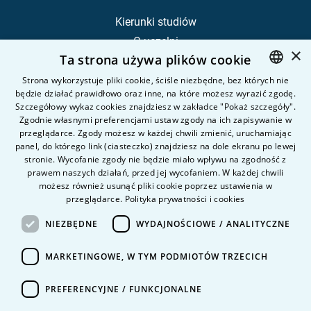
Kierunki studiów
O uczelni
×
Ta strona używa plików cookie
Kandydat
Student
Strona wykorzystuje pliki cookie, ściśle niezbędne, bez których nie
będzie działać prawidłowo oraz inne, na które możesz wyrazić zgodę.
POLISH
Szczegółowy wykaz cookies znajdziesz w zakładce "Pokaż szczegóły".
ENGLISH
Zgodnie własnymi preferencjami ustaw zgody na ich zapisywanie w
Nauka i badania
przeglądarce. Zgody możesz w każdej chwili zmienić, uruchamiając
Intranet
panel, do którego link (ciasteczko) znajdziesz na dole ekranu po lewej
stronie. Wycofanie zgody nie będzie miało wpływu na zgodność z
prawem naszych działań, przed jej wycofaniem. W każdej chwili
Pytania i odpowiedzi
możesz również usunąć pliki cookie poprzez ustawienia w
przeglądarce.
Polityka prywatności i cookies
Kontakt
Kariera na uczelni
NIEZBĘDNE
WYDAJNOŚCIOWE / ANALITYCZNE
Polityka prywatności
MARKETINGOWE, W TYM PODMIOTÓW TRZECICH
Dane Osobowe
Deklaracja dostępności
PREFERENCYJNE / FUNKCJONALNE