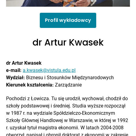
Profil wykładowcy
dr Artur Kwasek
dr Artur Kwasek
e-mail:
a.kwasek@vistula.edu.pl
Wydział:
Biznesu i Stosunków Międzynarodowych
Kierunek kształcenia:
Zarządzanie
Pochodzi z Łowicza. Tu się urodził, wychował, chodził do
szkoły podstawowej i średniej. Studia wyższe rozpoczął
w 1987 r. na wydziale Spółdzielczo-Ekonomicznym
Szkoły Głównej Handlowej w Warszawie, w której w 1992
r. uzyskał tytuł magistra ekonomii. W latach 2004-2008
otworzył, napisał i obronił doktorat z ekonomii w zakresie