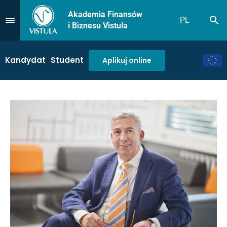
Akademia Finansów
PL
Sz
Przejdź do Menu
i Biznesu Vistula
Kandydat
Student
Aplikuj online