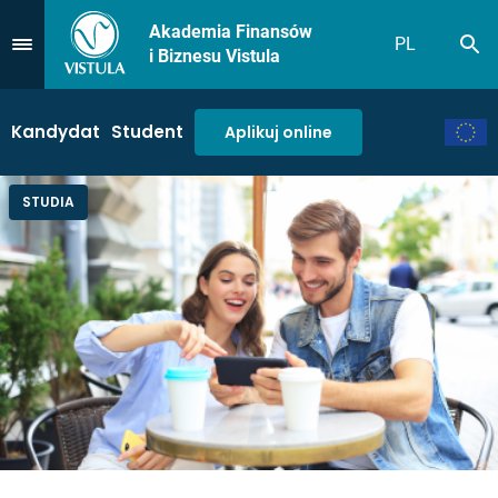
Akademia Finansów
PL
Sz
Przejdź do Menu
i Biznesu Vistula
Kandydat
Student
Aplikuj online
STUDIA