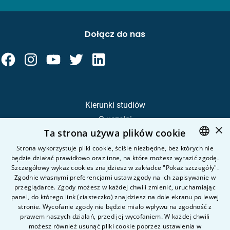
Dołącz do nas
Kierunki studiów
O uczelni
×
Ta strona używa plików cookie
Kandydat
Student
Strona wykorzystuje pliki cookie, ściśle niezbędne, bez których nie
będzie działać prawidłowo oraz inne, na które możesz wyrazić zgodę.
POLISH
Szczegółowy wykaz cookies znajdziesz w zakładce "Pokaż szczegóły".
ENGLISH
Zgodnie własnymi preferencjami ustaw zgody na ich zapisywanie w
Nauka i badania
przeglądarce. Zgody możesz w każdej chwili zmienić, uruchamiając
Intranet
panel, do którego link (ciasteczko) znajdziesz na dole ekranu po lewej
stronie. Wycofanie zgody nie będzie miało wpływu na zgodność z
prawem naszych działań, przed jej wycofaniem. W każdej chwili
Pytania i odpowiedzi
możesz również usunąć pliki cookie poprzez ustawienia w