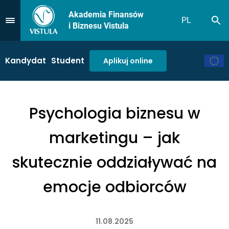
Akademia Finansów
PL
Sz
Przejdź do Menu
i Biznesu Vistula
Kandydat
Student
Aplikuj online
Psychologia biznesu w
marketingu – jak
skutecznie oddziaływać na
emocje odbiorców
11.08.2025