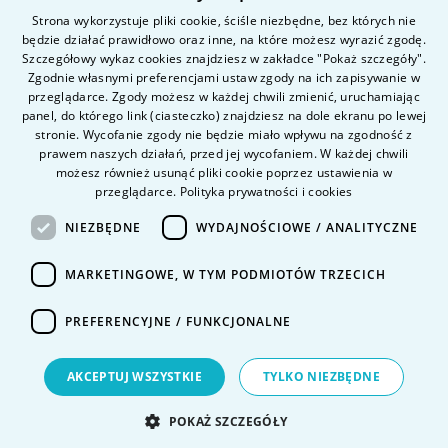
Student
Strona wykorzystuje pliki cookie, ściśle niezbędne, bez których nie
będzie działać prawidłowo oraz inne, na które możesz wyrazić zgodę.
POLISH
Szczegółowy wykaz cookies znajdziesz w zakładce "Pokaż szczegóły".
ENGLISH
Zgodnie własnymi preferencjami ustaw zgody na ich zapisywanie w
Nauka i badania
przeglądarce. Zgody możesz w każdej chwili zmienić, uruchamiając
Intranet
panel, do którego link (ciasteczko) znajdziesz na dole ekranu po lewej
stronie. Wycofanie zgody nie będzie miało wpływu na zgodność z
prawem naszych działań, przed jej wycofaniem. W każdej chwili
Pytania i odpowiedzi
możesz również usunąć pliki cookie poprzez ustawienia w
przeglądarce.
Polityka prywatności i cookies
Kontakt
Kariera na uczelni
NIEZBĘDNE
WYDAJNOŚCIOWE / ANALITYCZNE
Polityka prywatności
MARKETINGOWE, W TYM PODMIOTÓW TRZECICH
Dane Osobowe
Deklaracja dostępności
PREFERENCYJNE / FUNKCJONALNE
AKCEPTUJ WSZYSTKIE
TYLKO NIEZBĘDNE
POKAŻ SZCZEGÓŁY
Projekt i wykonanie
KERRIS GROUP