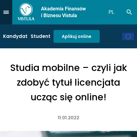
Akademia Finansów
PL
Sz
Przejdź do Menu
i Biznesu Vistula
Kandydat
Student
Aplikuj online
Studia mobilne – czyli jak
zdobyć tytuł licencjata
ucząc się online!
11.01.2022