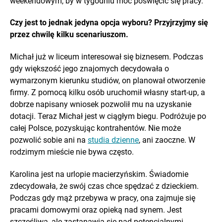
weekendowym, by w tygodniu móc poświęcić się pracy.
Czy jest to jednak jedyna opcja wyboru? Przyjrzyjmy się
przez chwilę kilku scenariuszom.
Michał już w liceum interesował się biznesem. Podczas
gdy większość jego znajomych decydowała o
wymarzonym kierunku studiów, on planował otworzenie
firmy. Z pomocą kilku osób uruchomił własny start-up, a
dobrze napisany wniosek pozwolił mu na uzyskanie
dotacji. Teraz Michał jest w ciągłym biegu. Podróżuje po
całej Polsce, pozyskując kontrahentów. Nie może
pozwolić sobie ani na
studia dzienne
, ani zaoczne. W
rodzimym mieście nie bywa często.
Karolina jest na urlopie macierzyńskim. Świadomie
zdecydowała, że swój czas chce spędzać z dzieckiem.
Podczas gdy mąż przebywa w pracy, ona zajmuje się
pracami domowymi oraz opieką nad synem. Jest
szczęśliwa, ale zastanawia się nad potencjalnymi