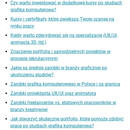
Czy warto inwestować w dodatkowe kursy po studiach
grafika komputerowa?
Kursy i certyfikaty, które zwiększą Twoje szanse na
rynku pracy
Kiedy warto zdecydować się na specjalizację (UX/UI,
animacja 3D, itd.)
Znaczenie portfolia i samodzielnych projektów w
procesie rekrutacyjnym
Jakie są średnie zarobki w branży graficznej po
ukończeniu studiów?
Zarobki grafika komputerowego w Polsce i za granicą
Zarobki projektanta UX/UI oraz animatora
Zarobki freelancerów vs. etatowych pracowników w
branży kreatywnej
Jak stworzyć skuteczne portfolio, które pomoże zdobyć
pracę po studiach grafika komputerowa?