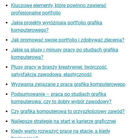
Kluczowe elementy, które powinno zawierać
profesjonalne portfolio
Jakie projekty wyróżniają portfolio grafika
komputerowego?
Jak promować swoje portfolio i zdobywać zlecenia?
Jakie są plusy i minusy pracy po studiach grafika
komputerowa?
Plusy pracy w branży kreatywnej: twórczość,
satysfakcja zawodowa, elastyczność
Wyzwania związane z pracą grafika komputerowego
Podsumowanie – praca po studiach grafika
komputerowa: czy to dobry wybór zawodowy?
Czy grafika komputerowa to przyszłościowy zawód?
Najlepsze strategie na start w karierze graficznej
Kiedy warto rozważyć pracę na etacie, a kiedy