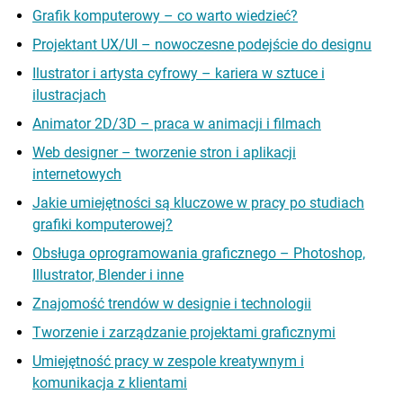
Grafik komputerowy – co warto wiedzieć?
Projektant UX/UI – nowoczesne podejście do designu
Ilustrator i artysta cyfrowy – kariera w sztuce i
ilustracjach
Animator 2D/3D – praca w animacji i filmach
Web designer – tworzenie stron i aplikacji
internetowych
Jakie umiejętności są kluczowe w pracy po studiach
grafiki komputerowej?
Obsługa oprogramowania graficznego – Photoshop,
Illustrator, Blender i inne
Znajomość trendów w designie i technologii
Tworzenie i zarządzanie projektami graficznymi
Umiejętność pracy w zespole kreatywnym i
komunikacja z klientami