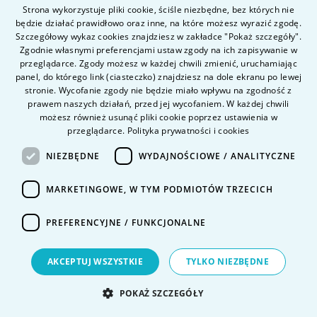
wskazać własny udział. Dobrze sprawdzają się też krótkie
Strona wykorzystuje pliki cookie, ściśle niezbędne, bez których nie
case studies, które pokazują proces: od problemu, przez
będzie działać prawidłowo oraz inne, na które możesz wyrazić zgodę.
POLISH
Szczegółowy wykaz cookies znajdziesz w zakładce "Pokaż szczegóły".
szkice i decyzje, aż po efekt końcowy.
ENGLISH
Zgodnie własnymi preferencjami ustaw zgody na ich zapisywanie w
przeglądarce. Zgody możesz w każdej chwili zmienić, uruchamiając
panel, do którego link (ciasteczko) znajdziesz na dole ekranu po lewej
stronie. Wycofanie zgody nie będzie miało wpływu na zgodność z
Jakie projekty wyróżniają portfolio grafika
prawem naszych działań, przed jej wycofaniem. W każdej chwili
komputerowego?
możesz również usunąć pliki cookie poprzez ustawienia w
przeglądarce.
Polityka prywatności i cookies
Portfolio wyróżniają projekty, które pokazują myślenie, a
NIEZBĘDNE
WYDAJNOŚCIOWE / ANALITYCZNE
nie tylko umiejętność obsługi programu. Może to być
identyfikacja wizualna fikcyjnej marki, projekt aplikacji z
MARKETINGOWE, W TYM PODMIOTÓW TRZECICH
opisem UX, seria ilustracji, kampania społeczna,
animacja, redesign strony albo opakowanie produktu.
PREFERENCYJNE / FUNKCJONALNE
Ważne, aby prace były różnorodne, ale nadal spójne z
kierunkiem kariery. Jeśli chcesz pracować jako UX/UI
AKCEPTUJ WSZYSTKIE
TYLKO NIEZBĘDNE
designer, pokaż interfejsy, makiety i proces.
POKAŻ SZCZEGÓŁY