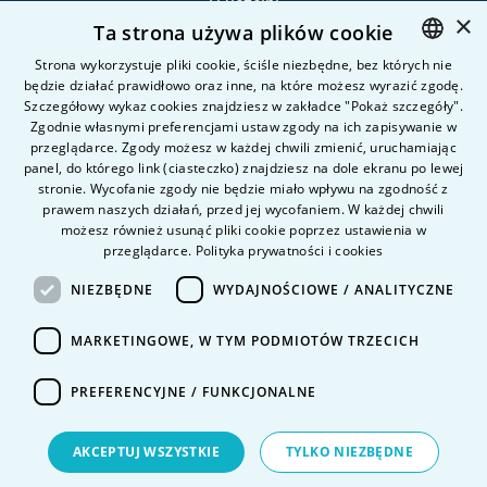
O uczelni
×
Ta strona używa plików cookie
Kandydat
Student
Strona wykorzystuje pliki cookie, ściśle niezbędne, bez których nie
będzie działać prawidłowo oraz inne, na które możesz wyrazić zgodę.
POLISH
Szczegółowy wykaz cookies znajdziesz w zakładce "Pokaż szczegóły".
ENGLISH
Zgodnie własnymi preferencjami ustaw zgody na ich zapisywanie w
Nauka i badania
przeglądarce. Zgody możesz w każdej chwili zmienić, uruchamiając
Intranet
panel, do którego link (ciasteczko) znajdziesz na dole ekranu po lewej
stronie. Wycofanie zgody nie będzie miało wpływu na zgodność z
prawem naszych działań, przed jej wycofaniem. W każdej chwili
Pytania i odpowiedzi
możesz również usunąć pliki cookie poprzez ustawienia w
przeglądarce.
Polityka prywatności i cookies
Kontakt
Kariera na uczelni
NIEZBĘDNE
WYDAJNOŚCIOWE / ANALITYCZNE
Polityka prywatności
MARKETINGOWE, W TYM PODMIOTÓW TRZECICH
Dane Osobowe
Deklaracja dostępności
PREFERENCYJNE / FUNKCJONALNE
AKCEPTUJ WSZYSTKIE
TYLKO NIEZBĘDNE