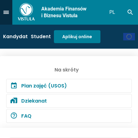
Akademia Finansów
PL
Sz
Przejdź do Menu
i Biznesu Vistula
Kandydat
Student
Aplikuj online
Na skróty
Plan zajęć (USOS)
Dziekanat
FAQ