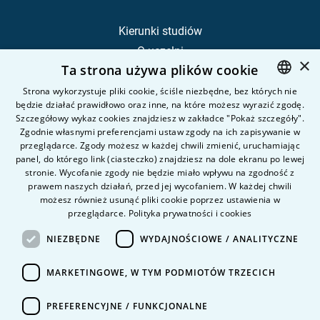
Kierunki studiów
O uczelni
×
Ta strona używa plików cookie
Kandydat
Student
Strona wykorzystuje pliki cookie, ściśle niezbędne, bez których nie
będzie działać prawidłowo oraz inne, na które możesz wyrazić zgodę.
POLISH
Szczegółowy wykaz cookies znajdziesz w zakładce "Pokaż szczegóły".
ENGLISH
Zgodnie własnymi preferencjami ustaw zgody na ich zapisywanie w
Nauka i badania
przeglądarce. Zgody możesz w każdej chwili zmienić, uruchamiając
Intranet
panel, do którego link (ciasteczko) znajdziesz na dole ekranu po lewej
stronie. Wycofanie zgody nie będzie miało wpływu na zgodność z
prawem naszych działań, przed jej wycofaniem. W każdej chwili
Pytania i odpowiedzi
możesz również usunąć pliki cookie poprzez ustawienia w
przeglądarce.
Polityka prywatności i cookies
Kontakt
Kariera na uczelni
NIEZBĘDNE
WYDAJNOŚCIOWE / ANALITYCZNE
Polityka prywatności
MARKETINGOWE, W TYM PODMIOTÓW TRZECICH
Dane Osobowe
Deklaracja dostępności
PREFERENCYJNE / FUNKCJONALNE