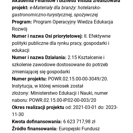
Akademia Finansów i Biznesu Vistula zrealizowała
projekt:
e-Materiały dla branży: hotelarsko-
gastronomiczno-turystycznej, spożywczej
Program:
Program Operacyjny Wiedza Edukacja
Rozwój
Numer i nazwa Osi priorytetowej:
II. Efektywne
polityki publiczne dla rynku pracy, gospodarki i
edukacji
Numer i nazwa Działania:
2.15 Kształcenie i
szkolenie zawodowe dostosowane do potrzeb
zmieniającej się gospodarki
Numer projektu:
POWR.02.15.00-00-3049/20.
Instytucja, w której wniosek został
złożony: Ministerstwo Edukacji i Nauki, numer
naboru: POWR.02.15.00-IP.02-00-003/20
Okres realizacji projektu
od: 2021-03-01 do: 2023-
11-30
Kwota dofinansowania:
6 623 717,98 zł
Źródło finansowania:
Europejski Fundusz