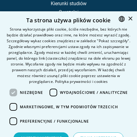
Kierunki studiów
O uczelni
×
Ta strona używa plików cookie
Kandydat
Student
Strona wykorzystuje pliki cookie, ściśle niezbędne, bez których nie
będzie działać prawidłowo oraz inne, na które możesz wyrazić zgodę.
POLISH
Szczegółowy wykaz cookies znajdziesz w zakładce "Pokaż szczegóły".
ENGLISH
Zgodnie własnymi preferencjami ustaw zgody na ich zapisywanie w
Nauka i badania
przeglądarce. Zgody możesz w każdej chwili zmienić, uruchamiając
Intranet
panel, do którego link (ciasteczko) znajdziesz na dole ekranu po lewej
stronie. Wycofanie zgody nie będzie miało wpływu na zgodność z
prawem naszych działań, przed jej wycofaniem. W każdej chwili
Pytania i odpowiedzi
możesz również usunąć pliki cookie poprzez ustawienia w
przeglądarce.
Polityka prywatności i cookies
Kontakt
Kariera na uczelni
NIEZBĘDNE
WYDAJNOŚCIOWE / ANALITYCZNE
Polityka prywatności
MARKETINGOWE, W TYM PODMIOTÓW TRZECICH
Dane Osobowe
Deklaracja dostępności
PREFERENCYJNE / FUNKCJONALNE