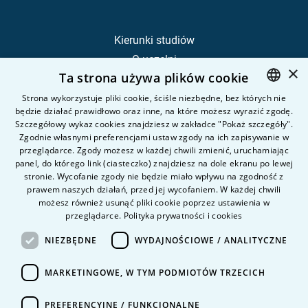
Kierunki studiów
O uczelni
×
Ta strona używa plików cookie
Kandydat
Student
Strona wykorzystuje pliki cookie, ściśle niezbędne, bez których nie
będzie działać prawidłowo oraz inne, na które możesz wyrazić zgodę.
POLISH
Szczegółowy wykaz cookies znajdziesz w zakładce "Pokaż szczegóły".
ENGLISH
Zgodnie własnymi preferencjami ustaw zgody na ich zapisywanie w
Nauka i badania
przeglądarce. Zgody możesz w każdej chwili zmienić, uruchamiając
Intranet
panel, do którego link (ciasteczko) znajdziesz na dole ekranu po lewej
stronie. Wycofanie zgody nie będzie miało wpływu na zgodność z
prawem naszych działań, przed jej wycofaniem. W każdej chwili
Pytania i odpowiedzi
możesz również usunąć pliki cookie poprzez ustawienia w
przeglądarce.
Polityka prywatności i cookies
Kontakt
Kariera na uczelni
NIEZBĘDNE
WYDAJNOŚCIOWE / ANALITYCZNE
Polityka prywatności
MARKETINGOWE, W TYM PODMIOTÓW TRZECICH
Dane Osobowe
Deklaracja dostępności
PREFERENCYJNE / FUNKCJONALNE