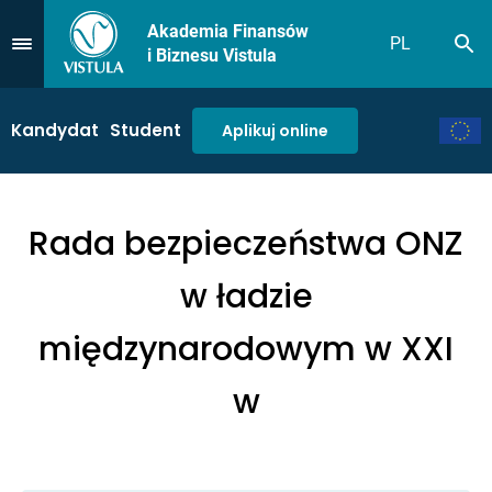
Akademia Finansów
PL
Sz
Przejdź do Menu
i Biznesu Vistula
Kandydat
Student
Aplikuj online
Rada bezpieczeństwa ONZ
w ładzie
międzynarodowym w XXI
w