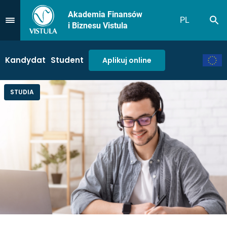
Akademia Finansów
PL
Sz
Przejdź do Menu
i Biznesu Vistula
Kandydat
Student
Aplikuj online
STUDIA