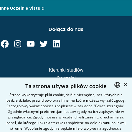
Inne Uczelnie Vistula
Dołącz do nas
Kierunki studiów
O uczelni
×
Ta strona używa plików cookie
Kandydat
Student
Strona wykorzystuje pliki cookie, ściśle niezbędne, bez których nie
będzie działać prawidłowo oraz inne, na które możesz wyrazić zgodę.
POLISH
Szczegółowy wykaz cookies znajdziesz w zakładce "Pokaż szczegóły".
ENGLISH
Zgodnie własnymi preferencjami ustaw zgody na ich zapisywanie w
Nauka i badania
przeglądarce. Zgody możesz w każdej chwili zmienić, uruchamiając
Intranet
panel, do którego link (ciasteczko) znajdziesz na dole ekranu po lewej
stronie. Wycofanie zgody nie będzie miało wpływu na zgodność z