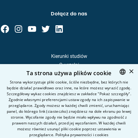
Dołącz do nas
Kierunki studiów
O uczelni
×
Ta strona używa plików cookie
Kandydat
Student
Strona wykorzystuje pliki cookie, ściśle niezbędne, bez których nie
będzie działać prawidłowo oraz inne, na które możesz wyrazić zgodę.
POLISH
Szczegółowy wykaz cookies znajdziesz w zakładce "Pokaż szczegóły".
ENGLISH
Zgodnie własnymi preferencjami ustaw zgody na ich zapisywanie w
Nauka i badania
przeglądarce. Zgody możesz w każdej chwili zmienić, uruchamiając
Intranet
panel, do którego link (ciasteczko) znajdziesz na dole ekranu po lewej
stronie. Wycofanie zgody nie będzie miało wpływu na zgodność z
prawem naszych działań, przed jej wycofaniem. W każdej chwili
Pytania i odpowiedzi
możesz również usunąć pliki cookie poprzez ustawienia w
przeglądarce.
Polityka prywatności i cookies
Kontakt