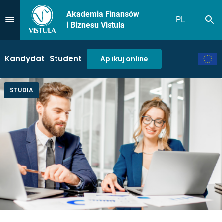
Akademia Finansów
PL
Sz
Przejdź do Menu
i Biznesu Vistula
Kandydat
Student
Aplikuj online
STUDIA