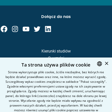
Dołącz do nas
Kierunki studiów
O uczelni
×
Ta strona używa plików cookie
Kandydat
Student
Strona wykorzystuje pliki cookie, ściśle niezbędne, bez których nie
będzie działać prawidłowo oraz inne, na które możesz wyrazić zgodę.
POLISH
Szczegółowy wykaz cookies znajdziesz w zakładce "Pokaż szczegóły".
ENGLISH
Zgodnie własnymi preferencjami ustaw zgody na ich zapisywanie w
Nauka i badania
przeglądarce. Zgody możesz w każdej chwili zmienić, uruchamiając
Intranet
panel, do którego link (ciasteczko) znajdziesz na dole ekranu po lewej
stronie. Wycofanie zgody nie będzie miało wpływu na zgodność z
prawem naszych działań, przed jej wycofaniem. W każdej chwili
Pytania i odpowiedzi
możesz również usunąć pliki cookie poprzez ustawienia w