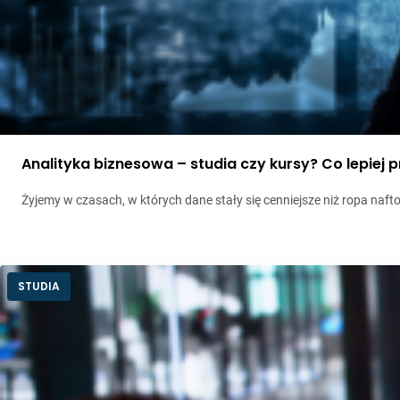
Analityka biznesowa – studia czy kursy? Co lepiej 
Żyjemy w czasach, w których dane stały się cenniejsze niż ropa nafto
STUDIA