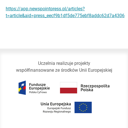
https://app.newspointpress.pl/articles?
t=article&aid=press_eecf9b1df5de775ebf8addc62d7a4306
Uczelnia realizuje projekty
współfinansowane ze środków Unii Europejskiej