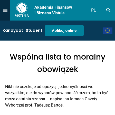
Akademia Finansów
PL
Sz
Przejdź do Menu
i Biznesu Vistula
Kandydat
Student
Aplikuj online
Wspólna lista to moralny
obowiązek
Nikt nie oczekuje od opozycji jednomyślności we
wszystkim, ale do wyborów powinna iść razem, bo to być
może ostatnia szansa – napisał na łamach Gazety
Wyborczej prof. Tadeusz Bartoś.