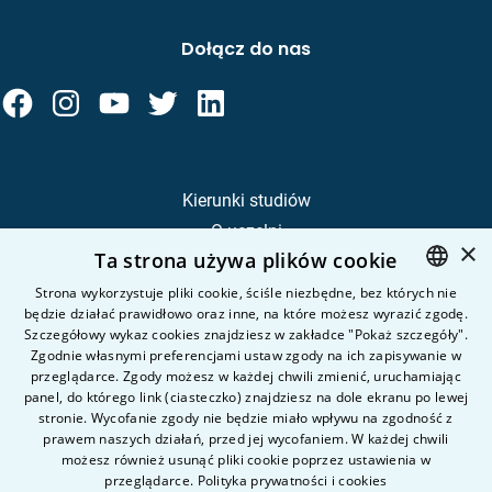
Dołącz do nas
Kierunki studiów
O uczelni
×
Ta strona używa plików cookie
Kandydat
Student
Strona wykorzystuje pliki cookie, ściśle niezbędne, bez których nie
będzie działać prawidłowo oraz inne, na które możesz wyrazić zgodę.
POLISH
Szczegółowy wykaz cookies znajdziesz w zakładce "Pokaż szczegóły".
ENGLISH
Zgodnie własnymi preferencjami ustaw zgody na ich zapisywanie w
Nauka i badania
przeglądarce. Zgody możesz w każdej chwili zmienić, uruchamiając
Intranet
panel, do którego link (ciasteczko) znajdziesz na dole ekranu po lewej
stronie. Wycofanie zgody nie będzie miało wpływu na zgodność z
prawem naszych działań, przed jej wycofaniem. W każdej chwili
Pytania i odpowiedzi
możesz również usunąć pliki cookie poprzez ustawienia w
przeglądarce.
Polityka prywatności i cookies
Kontakt