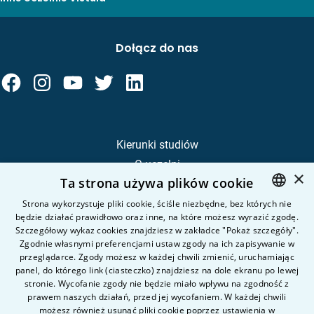
Dołącz do nas
Kierunki studiów
O uczelni
×
Ta strona używa plików cookie
Kandydat
Student
Strona wykorzystuje pliki cookie, ściśle niezbędne, bez których nie
będzie działać prawidłowo oraz inne, na które możesz wyrazić zgodę.
POLISH
Szczegółowy wykaz cookies znajdziesz w zakładce "Pokaż szczegóły".
ENGLISH
Zgodnie własnymi preferencjami ustaw zgody na ich zapisywanie w
Nauka i badania
przeglądarce. Zgody możesz w każdej chwili zmienić, uruchamiając
Intranet
panel, do którego link (ciasteczko) znajdziesz na dole ekranu po lewej
stronie. Wycofanie zgody nie będzie miało wpływu na zgodność z
prawem naszych działań, przed jej wycofaniem. W każdej chwili
Pytania i odpowiedzi
możesz również usunąć pliki cookie poprzez ustawienia w