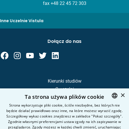
fax +48 22 45 72 303
Inne Uczelnie Vistula
Dołącz do nas
Kierunki studiów
O uczelni
×
Ta strona używa plików cookie
Kandydat
Student
Strona wykorzystuje pliki cookie, ściśle niezbędne, bez których nie
będzie działać prawidłowo oraz inne, na które możesz wyrazić zgodę.
POLISH
Szczegółowy wykaz cookies znajdziesz w zakładce "Pokaż szczegóły".
ENGLISH
Zgodnie własnymi preferencjami ustaw zgody na ich zapisywanie w
Nauka i badania
przeglądarce. Zgody możesz w każdej chwili zmienić, uruchamiając