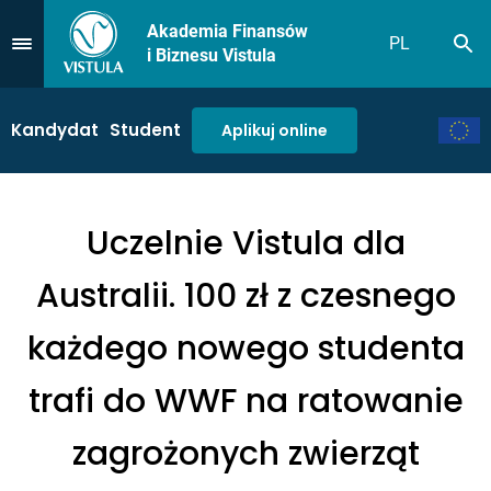
Akademia Finansów
PL
Sz
Przejdź do Menu
i Biznesu Vistula
Kandydat
Student
Aplikuj online
Uczelnie Vistula dla
Australii. 100 zł z czesnego
każdego nowego studenta
trafi do WWF na ratowanie
zagrożonych zwierząt