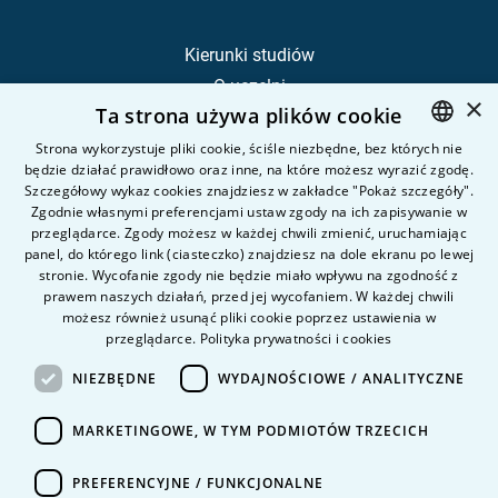
Kierunki studiów
O uczelni
×
Ta strona używa plików cookie
Kandydat
Student
Strona wykorzystuje pliki cookie, ściśle niezbędne, bez których nie
będzie działać prawidłowo oraz inne, na które możesz wyrazić zgodę.
POLISH
Szczegółowy wykaz cookies znajdziesz w zakładce "Pokaż szczegóły".
ENGLISH
Zgodnie własnymi preferencjami ustaw zgody na ich zapisywanie w
Nauka i badania
przeglądarce. Zgody możesz w każdej chwili zmienić, uruchamiając
Intranet
panel, do którego link (ciasteczko) znajdziesz na dole ekranu po lewej
stronie. Wycofanie zgody nie będzie miało wpływu na zgodność z
prawem naszych działań, przed jej wycofaniem. W każdej chwili
Pytania i odpowiedzi
możesz również usunąć pliki cookie poprzez ustawienia w
przeglądarce.
Polityka prywatności i cookies
Kontakt
Kariera na uczelni
NIEZBĘDNE
WYDAJNOŚCIOWE / ANALITYCZNE
Polityka prywatności
MARKETINGOWE, W TYM PODMIOTÓW TRZECICH
Dane Osobowe
Deklaracja dostępności
PREFERENCYJNE / FUNKCJONALNE