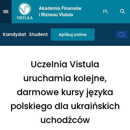
Akademia Finansów
PL
Sz
Przejdź do Menu
i Biznesu Vistula
Kandydat
Student
Aplikuj online
Uczelnia Vistula
uruchamia kolejne,
darmowe kursy języka
polskiego dla ukraińskich
uchodźców