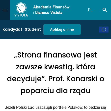
Akademia Finansów
PL
Sz
Przejdź do Menu
i Biznesu Vistula
Kandydat
Student
Aplikuj online
„Strona finansowa jest
zawsze kwestią, która
decyduje”. Prof. Konarski o
poparciu dla rządu
Jeżeli Polski Ład uszczupli portfele Polaków, to będzie się