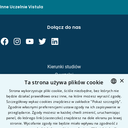
Inne Uczelnie Vistula
Dołącz do nas
Kierunki studiów
O uczelni
×
Ta strona używa plików cookie
Kandydat
Student
Strona wykorzystuje pliki cookie, ściśle niezbędne, bez których nie
będzie działać prawidłowo oraz inne, na które możesz wyrazić zgodę.
POLISH
Szczegółowy wykaz cookies znajdziesz w zakładce "Pokaż szczegóły".
ENGLISH
Zgodnie własnymi preferencjami ustaw zgody na ich zapisywanie w
Nauka i badania
przeglądarce. Zgody możesz w każdej chwili zmienić, uruchamiając
Intranet
panel, do którego link (ciasteczko) znajdziesz na dole ekranu po lewej
stronie. Wycofanie zgody nie będzie miało wpływu na zgodność z