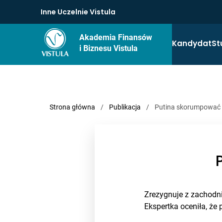
Inne Uczelnie Vistula
Akademia Finansów
Kandydat
St
i Biznesu Vistula
Strona główna
/
Publikacja
/
Putina skorumpować s
Zrezygnuje z zachodni
Ekspertka oceniła, że 