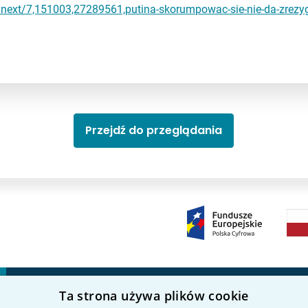
l/next/7,151003,27289561,putina-skorumpowac-sie-nie-da-zrezy
Przejdź do przeglądania
Ta strona używa plików cookie
Kierunki studiów
Nauka i badania
P