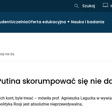
Szukaj
udent
Uczelnia
Oferta edukacyjna
Nauka i badania
ię nie da.
Putina skorumpować się nie da
ch kont, byle trwać – mówiła prof. Agnieszka Legucka w wywiad
polityka Rosji jest absolutnie nieprzewidywalna,