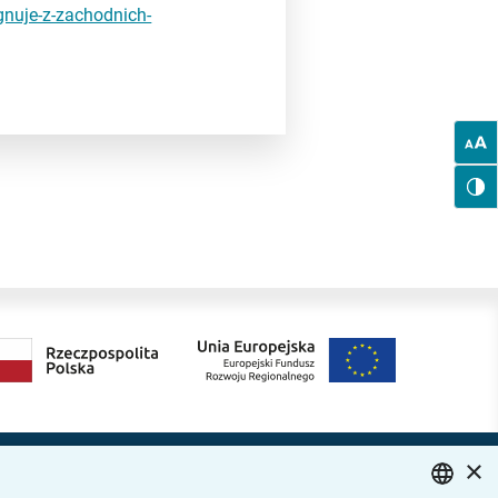
gnuje-z-zachodnich-
×
Dołącz do nas
ytania i odpowiedzi