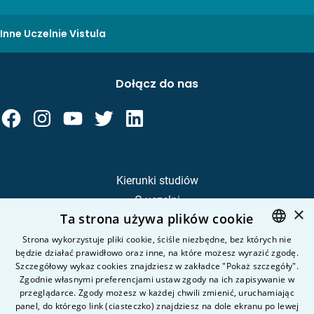
Inne Uczelnie Vistula
Dołącz do nas
Kierunki studiów
O uczelni
×
Ta strona używa plików cookie
Kandydat
Student
Strona wykorzystuje pliki cookie, ściśle niezbędne, bez których nie
będzie działać prawidłowo oraz inne, na które możesz wyrazić zgodę.
POLISH
Szczegółowy wykaz cookies znajdziesz w zakładce "Pokaż szczegóły".
ENGLISH
Zgodnie własnymi preferencjami ustaw zgody na ich zapisywanie w
Nauka i badania
przeglądarce. Zgody możesz w każdej chwili zmienić, uruchamiając
Intranet
panel, do którego link (ciasteczko) znajdziesz na dole ekranu po lewej