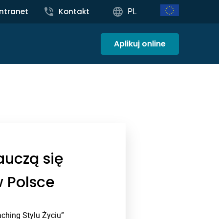
Intranet
Kontakt
PL
Aplikuj online
auczą się
w Polsce
aching Stylu Życiu”