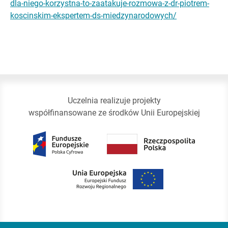
dla-niego-korzystna-to-zaatakuje-rozmowa-z-dr-piotrem-
koscinskim-ekspertem-ds-miedzynarodowych/
Uczelnia realizuje projekty
współfinansowane ze środków Unii Europejskiej