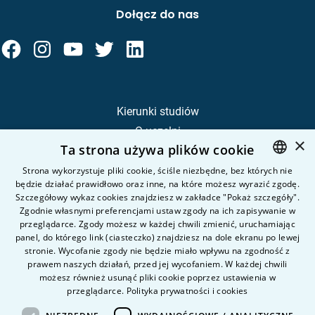
Dołącz do nas
Kierunki studiów
O uczelni
×
Ta strona używa plików cookie
Kandydat
Student
Strona wykorzystuje pliki cookie, ściśle niezbędne, bez których nie
będzie działać prawidłowo oraz inne, na które możesz wyrazić zgodę.
POLISH
Szczegółowy wykaz cookies znajdziesz w zakładce "Pokaż szczegóły".
ENGLISH
Zgodnie własnymi preferencjami ustaw zgody na ich zapisywanie w
Nauka i badania
przeglądarce. Zgody możesz w każdej chwili zmienić, uruchamiając
Intranet
panel, do którego link (ciasteczko) znajdziesz na dole ekranu po lewej
stronie. Wycofanie zgody nie będzie miało wpływu na zgodność z
prawem naszych działań, przed jej wycofaniem. W każdej chwili
Pytania i odpowiedzi
możesz również usunąć pliki cookie poprzez ustawienia w
przeglądarce.
Polityka prywatności i cookies
Kontakt
Kariera na uczelni