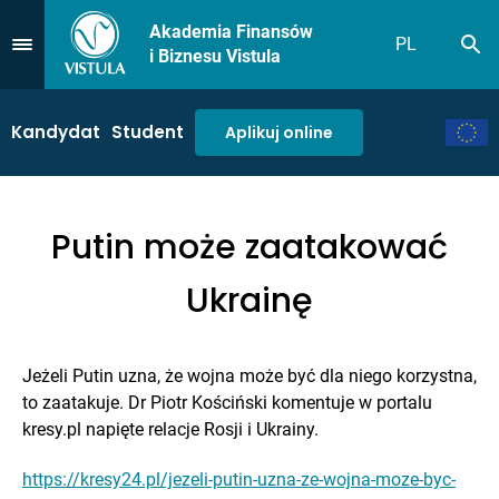
Akademia Finansów
PL
Sz
Przejdź do Menu
i Biznesu Vistula
Kandydat
Student
Aplikuj online
Putin może zaatakować
Ukrainę
Jeżeli Putin uzna, że wojna może być dla niego korzystna,
to zaatakuje. Dr Piotr Kościński komentuje w portalu
kresy.pl napięte relacje Rosji i Ukrainy.
https://kresy24.pl/jezeli-putin-uzna-ze-wojna-moze-byc-