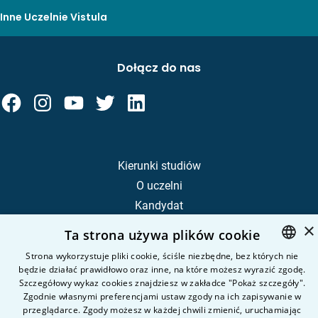
Inne Uczelnie Vistula
Dołącz do nas
Kierunki studiów
O uczelni
Kandydat
Student
×
Ta strona używa plików cookie
Strona wykorzystuje pliki cookie, ściśle niezbędne, bez których nie
Nauka i badania
będzie działać prawidłowo oraz inne, na które możesz wyrazić zgodę.
POLISH
Szczegółowy wykaz cookies znajdziesz w zakładce "Pokaż szczegóły".
Intranet
ENGLISH
Zgodnie własnymi preferencjami ustaw zgody na ich zapisywanie w
przeglądarce. Zgody możesz w każdej chwili zmienić, uruchamiając