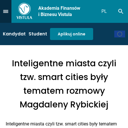
Akademia Finansów
PL
Sz
Przejdź do Menu
i Biznesu Vistula
Kandydat
Student
Aplikuj online
Inteligentne miasta czyli
tzw. smart cities były
tematem rozmowy
Magdaleny Rybickiej
Inteligentne miasta czyli tzw. smart cities były tematem