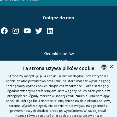
Dołącz do nas
Kierunki studiów
O uczelni
×
Ta strona używa plików cookie
Kandydat
Student
Strona wykorzystuje pliki cookie, ściśle niezbędne, bez których nie
będzie działać prawidłowo oraz inne, na które możesz wyrazić zgodę.
POLISH
Szczegółowy wykaz cookies znajdziesz w zakładce "Pokaż szczegóły".
ENGLISH
Zgodnie własnymi preferencjami ustaw zgody na ich zapisywanie w
Nauka i badania
przeglądarce. Zgody możesz w każdej chwili zmienić, uruchamiając
Intranet
panel, do którego link (ciasteczko) znajdziesz na dole ekranu po lewej
stronie. Wycofanie zgody nie będzie miało wpływu na zgodność z
prawem naszych działań, przed jej wycofaniem. W każdej chwili
Pytania i odpowiedzi
możesz również usunąć pliki cookie poprzez ustawienia w