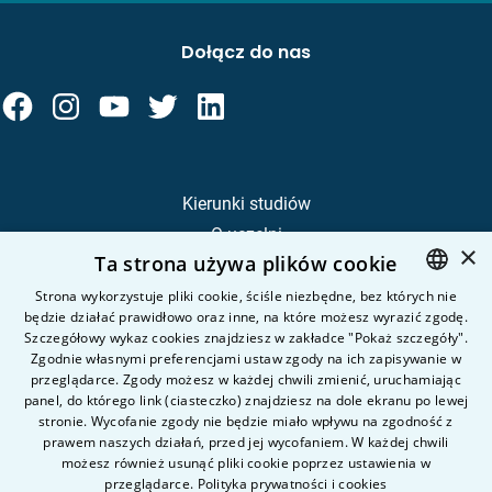
Dołącz do nas
Kierunki studiów
O uczelni
×
Ta strona używa plików cookie
Kandydat
Student
Strona wykorzystuje pliki cookie, ściśle niezbędne, bez których nie
będzie działać prawidłowo oraz inne, na które możesz wyrazić zgodę.
POLISH
Szczegółowy wykaz cookies znajdziesz w zakładce "Pokaż szczegóły".
ENGLISH
Zgodnie własnymi preferencjami ustaw zgody na ich zapisywanie w
Nauka i badania
przeglądarce. Zgody możesz w każdej chwili zmienić, uruchamiając
Intranet
panel, do którego link (ciasteczko) znajdziesz na dole ekranu po lewej
stronie. Wycofanie zgody nie będzie miało wpływu na zgodność z
prawem naszych działań, przed jej wycofaniem. W każdej chwili
Pytania i odpowiedzi
możesz również usunąć pliki cookie poprzez ustawienia w
przeglądarce.
Polityka prywatności i cookies
Kontakt