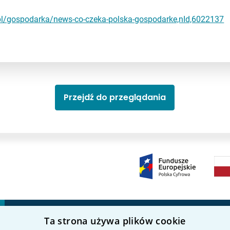
a.pl/gospodarka/news-co-czeka-polska-gospodarke,nId,6022137
Przejdź do przeglądania
Ta strona używa plików cookie
Kierunki studiów
Nauka i badania
P