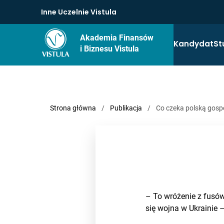
Inne Uczelnie Vistula
Akademia Finansów
Kandydat
St
i Biznesu Vistula
Strona główna
/
Publikacja
/
Co czeka polską gos
– To wróżenie z fusów,
się wojna w Ukrainie –