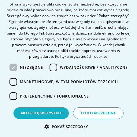
bezpieczeństwem i projektami zespołowymi. Ważne są
Strona wykorzystuje pliki cookie, ściśle niezbędne, bez których nie
będzie działać prawidłowo oraz inne, na które możesz wyrazić zgodę.
POLISH
również możliwości praktyk oraz kontakt z
Szczegółowy wykaz cookies znajdziesz w zakładce "Pokaż szczegóły".
wykładowcami mającymi doświadczenie zawodowe.
ENGLISH
Zgodnie własnymi preferencjami ustaw zgody na ich zapisywanie w
Studia nie zastąpią samodzielnej pracy, ale mogą dać
przeglądarce. Zgody możesz w każdej chwili zmienić, uruchamiając
uporządkowaną ścieżkę rozwoju i solidne fundamenty.
panel, do którego link (ciasteczko) znajdziesz na dole ekranu po lewej
stronie. Wycofanie zgody nie będzie miało wpływu na zgodność z
prawem naszych działań, przed jej wycofaniem. W każdej chwili
możesz również usunąć pliki cookie poprzez ustawienia w
Praca jako freelancer w branży IT w
przeglądarce.
Polityka prywatności i cookies
Warszawie – jak zacząć?
NIEZBĘDNE
WYDAJNOŚCIOWE / ANALITYCZNE
Freelancing w IT może być atrakcyjny, ale zwykle
MARKETINGOWE, W TYM PODMIOTÓW TRZECICH
wymaga większej samodzielności niż praca etatowa. Na
początku warto zacząć od małych projektów, na przykład
PREFERENCYJNE / FUNKCJONALNE
prostych stron, automatyzacji, analizy danych, poprawek
w aplikacjach lub wsparcia technicznego. Kluczowe jest
AKCEPTUJ WSZYSTKIE
TYLKO NIEZBĘDNE
zbudowanie portfolio, zebranie opinii klientów i nauczenie
się jasnego ustalania zakresu zlecenia. Freelancer musi
POKAŻ SZCZEGÓŁY
nie tylko wykonywać zadania techniczne, ale też