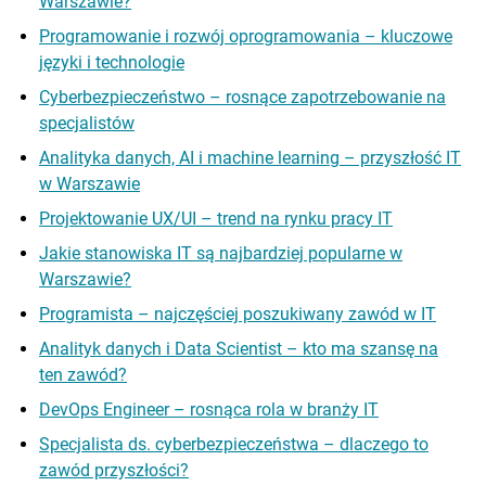
Warszawie?
Programowanie i rozwój oprogramowania – kluczowe
języki i technologie
Cyberbezpieczeństwo – rosnące zapotrzebowanie na
specjalistów
Analityka danych, AI i machine learning – przyszłość IT
w Warszawie
Projektowanie UX/UI – trend na rynku pracy IT
Jakie stanowiska IT są najbardziej popularne w
Warszawie?
Programista – najczęściej poszukiwany zawód w IT
Analityk danych i Data Scientist – kto ma szansę na
ten zawód?
DevOps Engineer – rosnąca rola w branży IT
Specjalista ds. cyberbezpieczeństwa – dlaczego to
zawód przyszłości?