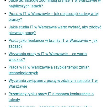
Jakie technologie zdominują branżę IT w Warszawie w
najbliższych latach?
Praca w IT w Warszawie – jak rozpocząć karierę w tej
branży?
Jakie studia IT w Warszawie warto wybrać, aby zdobyć
pierwszą pracę?
Praca jako freelancer w branży IT w Warszawie – jak
zacząć?
Wyzwania pracy w IT w Warszawie – co warto
wiedzieć?
Praca w IT w Warszawie a szybkie tempo zmian
technologicznych
Wyzwania związane z pracą w zdalnym zespole IT w
Warszawie
Przemiany rynku pracy IT a rosnąca konkurencja o
talenty