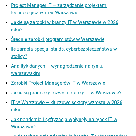
Project Manager IT – zarządzanie projektami
technologicznymi w Warszawie
Jakie są zarobki w branży IT w Warszawie w 2026
roku?
Średnie zarobki programistów w Warszawie
Ile zarabia specjalista ds. cyberbezpieczeństwa w
stolicy?
Analityk danych – wynagrodzenia na rynku
warszawskim
Zarobki Project Managerów IT w Warszawie
Jakie są prognozy rozwoju branży IT w Warszawie?
IT w Warszawie – kluczowe sektory wzrostu w 2026
roku
Jak pandemia i cyfryzacja wpłynęły na rynek IT w
Warszawie?