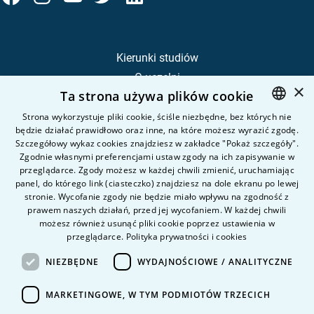
Kierunki studiów
O uczelni
×
Ta strona używa plików cookie
Kandydat
Student
Strona wykorzystuje pliki cookie, ściśle niezbędne, bez których nie
będzie działać prawidłowo oraz inne, na które możesz wyrazić zgodę.
POLISH
Szczegółowy wykaz cookies znajdziesz w zakładce "Pokaż szczegóły".
ENGLISH
Zgodnie własnymi preferencjami ustaw zgody na ich zapisywanie w
Nauka i badania
przeglądarce. Zgody możesz w każdej chwili zmienić, uruchamiając
Intranet
panel, do którego link (ciasteczko) znajdziesz na dole ekranu po lewej
stronie. Wycofanie zgody nie będzie miało wpływu na zgodność z
prawem naszych działań, przed jej wycofaniem. W każdej chwili
Pytania i odpowiedzi
możesz również usunąć pliki cookie poprzez ustawienia w
przeglądarce.
Polityka prywatności i cookies
Kontakt
Kariera na uczelni
NIEZBĘDNE
WYDAJNOŚCIOWE / ANALITYCZNE
Polityka prywatności
MARKETINGOWE, W TYM PODMIOTÓW TRZECICH
Dane Osobowe