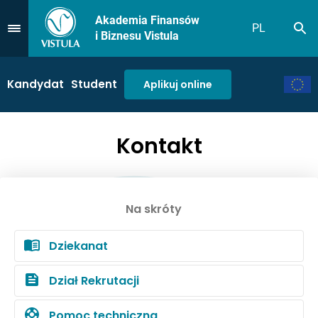
Akademia Finansów
PL
Sz
Przejdź do Menu
i Biznesu Vistula
Kandydat
Student
Aplikuj online
Kontakt
Na skróty
Dziekanat
Dział Rekrutacji
Pomoc techniczna