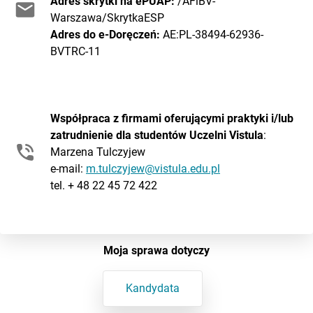
Adres skrytki na ePUAP:
/AFiBV-
Warszawa/SkrytkaESP
Adres do e-Doręczeń:
AE:PL-38494-62936-
BVTRC-11
Współpraca z firmami oferującymi praktyki i/lub
zatrudnienie
dla studentów Uczelni Vistula
:
Marzena Tulczyjew
e-mail:
m.tulczyjew@vistula.edu.pl
tel. + 48 22 45 72 422
Moja sprawa dotyczy
Kandydata