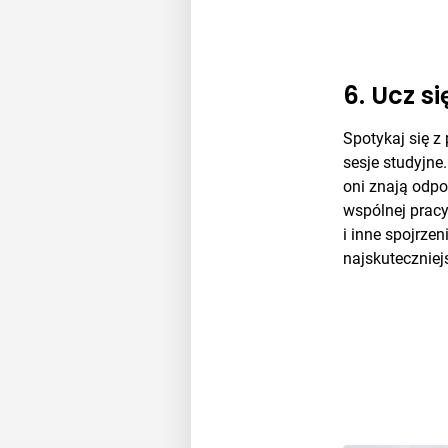
6. Ucz si
Spotykaj się z 
sesje studyjne
oni znają odpo
wspólnej prac
i inne spojrze
najskutecznie