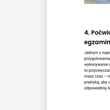
4. Poćwi
egzamin
Jednym z naje
przygotowania
wykonywanie i
to przyzwyczaić
masz czas – m
praktyką, aby 
odpowiednią il