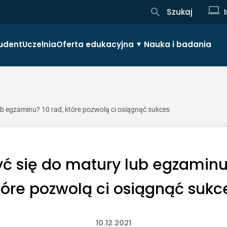
Szukaj
udent
Uczelnia
Oferta edukacyjna
Nauka i badania
ub egzaminu? 10 rad, które pozwolą ci osiągnąć sukces
yć się do matury lub egzaminu?
tóre pozwolą ci osiągnąć sukc
10.12.2021