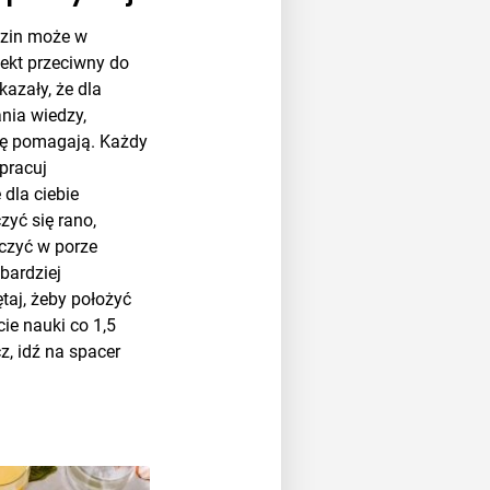
dzin może w
fekt przeciwny do
azały, że dla
nia wiedzy,
dę pomagają. Każdy
opracuj
dla ciebie
zyć się rano,
ńczyć w porze
 bardziej
taj, żeby położyć
cie nauki co 1,5
z, idź na spacer