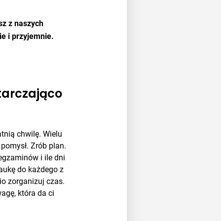
asz z naszych
e i przyjemnie.
starczająco
tnią chwilę. Wielu
i pomysł. Zrób plan.
egzaminów i ile dni
aukę do każdego z
o zorganizuj czas.
gę, która da ci