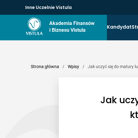
Inne Uczelnie Vistula
Akademia Finansów
Kandydat
St
i Biznesu Vistula
Strona główna
/
Wpisy
/
Jak uczyć się do matury l
Jak ucz
k