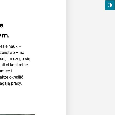
je
ym.
cesie nauki–
dzeństwo – na
śnij im czego się
ali ci konkretne
umieć i
akże określić
agają pracy.