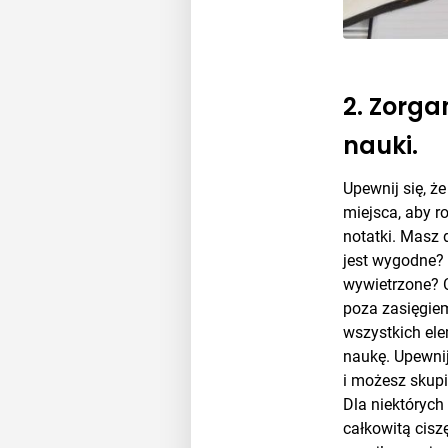
2. Zorga
nauki.
Upewnij się, ż
miejsca, aby r
notatki. Masz 
jest wygodne? 
wywietrzone? 
poza zasięgie
wszystkich el
naukę. Upewnij
i możesz skupi
Dla niektóryc
całkowitą cis