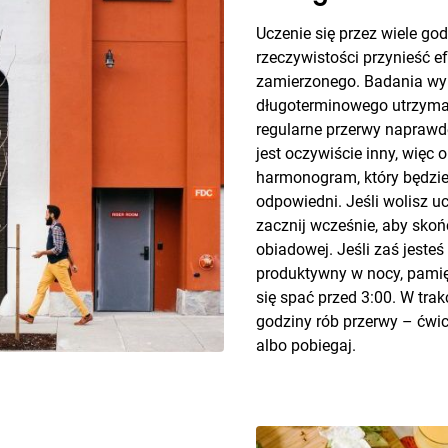
Uczenie się przez wiele go
rzeczywistości przynieść e
zamierzonego. Badania wyk
długoterminowego utrzyma
regularne przerwy napraw
jest oczywiście inny, więc 
harmonogram, który będzie 
odpowiedni. Jeśli wolisz uc
zacznij wcześnie, aby sko
obiadowej. Jeśli zaś jesteś
produktywny w nocy, pamię
się spać przed 3:00. W trak
godziny rób przerwy – ćwic
albo pobiegaj.