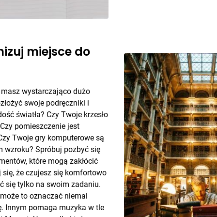
nizuj miejsce do
e masz wystarczająco dużo
ozłożyć swoje podręczniki i
dość światła? Czy Twoje krzesło
Czy pomieszczenie jest
Czy Twoje gry komputerowe są
m wzroku? Spróbuj pozbyć się
ementów, które mogą zakłócić
 się, że czujesz się komfortowo
ć się tylko na swoim zadaniu.
h może to oznaczać niemal
zę. Innym pomaga muzyka w tle