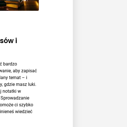
sów i
ć bardzo
wanie, aby zapisać
dany temat – i
, gdzie masz luki.
j notatki w
. Sprowadzanie
pomoże ci szybko
inieneś wiedzieć