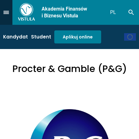
Akademia Finansów
PL
Sz
Przejdź do Menu
i Biznesu Vistula
Kandydat
Student
Aplikuj online
Procter & Gamble (P&G)