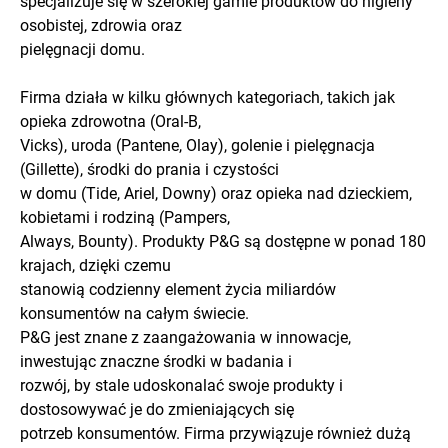
specjalizuje się w szerokiej gamie produktów do higieny
osobistej, zdrowia oraz
pielęgnacji domu.
Firma działa w kilku głównych kategoriach, takich jak
opieka zdrowotna (Oral-B,
Vicks), uroda (Pantene, Olay), golenie i pielęgnacja
(Gillette), środki do prania i czystości
w domu (Tide, Ariel, Downy) oraz opieka nad dzieckiem,
kobietami i rodziną (Pampers,
Always, Bounty). Produkty P&G są dostępne w ponad 180
krajach, dzięki czemu
stanowią codzienny element życia miliardów
konsumentów na całym świecie.
P&G jest znane z zaangażowania w innowacje,
inwestując znaczne środki w badania i
rozwój, by stale udoskonalać swoje produkty i
dostosowywać je do zmieniających się
potrzeb konsumentów. Firma przywiązuje również dużą