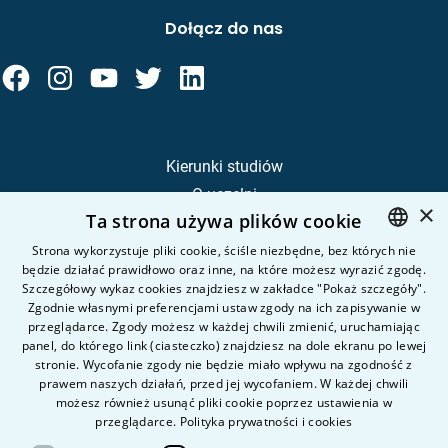
Dołącz do nas
Kierunki studiów
O uczelni
×
Ta strona używa plików cookie
Kandydat
Student
Strona wykorzystuje pliki cookie, ściśle niezbędne, bez których nie
będzie działać prawidłowo oraz inne, na które możesz wyrazić zgodę.
POLISH
Szczegółowy wykaz cookies znajdziesz w zakładce "Pokaż szczegóły".
ENGLISH
Zgodnie własnymi preferencjami ustaw zgody na ich zapisywanie w
Nauka i badania
przeglądarce. Zgody możesz w każdej chwili zmienić, uruchamiając
Intranet
panel, do którego link (ciasteczko) znajdziesz na dole ekranu po lewej
stronie. Wycofanie zgody nie będzie miało wpływu na zgodność z
prawem naszych działań, przed jej wycofaniem. W każdej chwili
Pytania i odpowiedzi
możesz również usunąć pliki cookie poprzez ustawienia w
przeglądarce.
Polityka prywatności i cookies
Kontakt