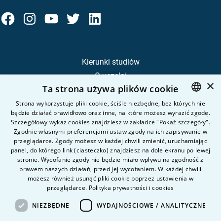
Kierunki studiów
O uczelni
×
Ta strona używa plików cookie
Kandydat
Student
Strona wykorzystuje pliki cookie, ściśle niezbędne, bez których nie
będzie działać prawidłowo oraz inne, na które możesz wyrazić zgodę.
POLISH
Szczegółowy wykaz cookies znajdziesz w zakładce "Pokaż szczegóły".
ENGLISH
Zgodnie własnymi preferencjami ustaw zgody na ich zapisywanie w
Nauka i badania
przeglądarce. Zgody możesz w każdej chwili zmienić, uruchamiając
Intranet
panel, do którego link (ciasteczko) znajdziesz na dole ekranu po lewej
stronie. Wycofanie zgody nie będzie miało wpływu na zgodność z
prawem naszych działań, przed jej wycofaniem. W każdej chwili
Pytania i odpowiedzi
możesz również usunąć pliki cookie poprzez ustawienia w
przeglądarce.
Polityka prywatności i cookies
Kontakt
Kariera na uczelni
NIEZBĘDNE
WYDAJNOŚCIOWE / ANALITYCZNE
Polityka prywatności