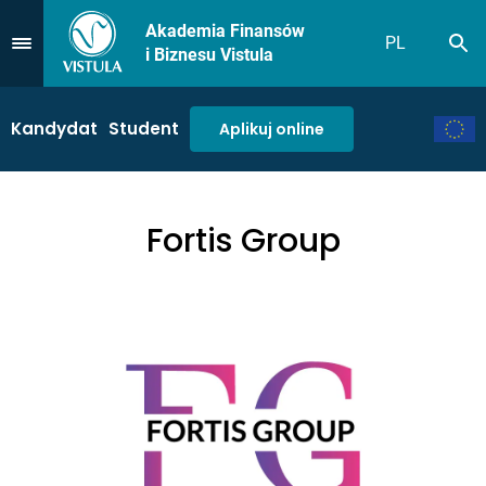
Akademia Finansów
PL
Sz
Przejdź do Menu
i Biznesu Vistula
Kandydat
Student
Aplikuj online
Fortis Group