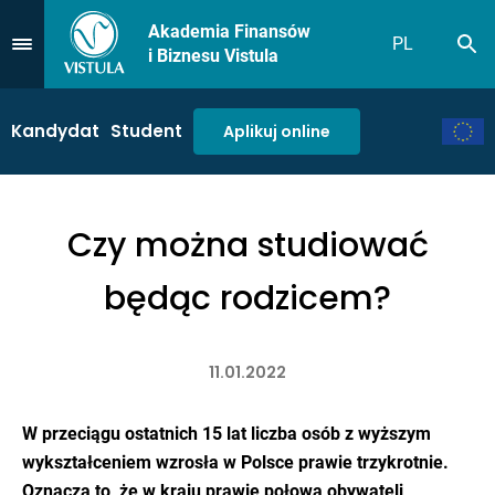
Akademia Finansów
PL
Sz
Przejdź do Menu
i Biznesu Vistula
Kandydat
Student
Aplikuj online
Czy można studiować
będąc rodzicem?
11.01.2022
W przeciągu ostatnich 15 lat liczba osób z wyższym
wykształceniem wzrosła w Polsce prawie trzykrotnie.
Oznacza to, że w kraju prawie połowa obywateli