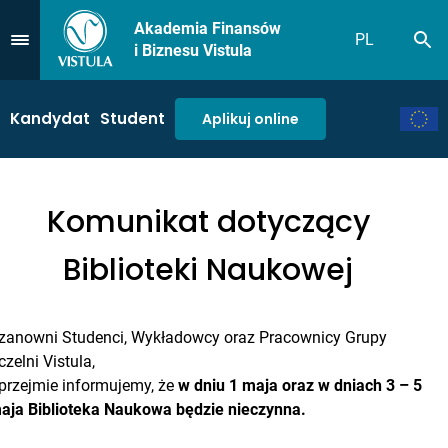
Akademia Finansów
PL
Sz
Przejdź do Menu
i Biznesu Vistula
Kandydat
Student
Aplikuj online
Komunikat dotyczący
Biblioteki Naukowej
zanowni Studenci, Wykładowcy oraz Pracownicy Grupy
czelni Vistula,
przejmie informujemy, że
w dniu 1 maja oraz w dniach 3 – 5
aja Biblioteka Naukowa będzie nieczynna.