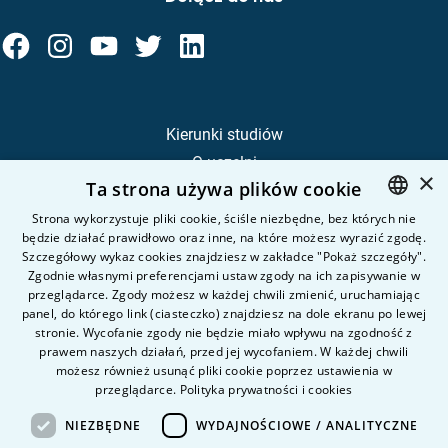
Kierunki studiów
O uczelni
×
Ta strona używa plików cookie
Kandydat
Student
Strona wykorzystuje pliki cookie, ściśle niezbędne, bez których nie
będzie działać prawidłowo oraz inne, na które możesz wyrazić zgodę.
POLISH
Szczegółowy wykaz cookies znajdziesz w zakładce "Pokaż szczegóły".
ENGLISH
Zgodnie własnymi preferencjami ustaw zgody na ich zapisywanie w
Nauka i badania
przeglądarce. Zgody możesz w każdej chwili zmienić, uruchamiając
Intranet
panel, do którego link (ciasteczko) znajdziesz na dole ekranu po lewej
stronie. Wycofanie zgody nie będzie miało wpływu na zgodność z
prawem naszych działań, przed jej wycofaniem. W każdej chwili
Pytania i odpowiedzi
możesz również usunąć pliki cookie poprzez ustawienia w
przeglądarce.
Polityka prywatności i cookies
Kontakt
Kariera na uczelni
NIEZBĘDNE
WYDAJNOŚCIOWE / ANALITYCZNE